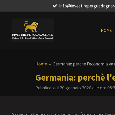
info@investireperguadagna
Vai
al
contenuto
principale
HOME
Home
»
Germania: perchè l'economia va m
Germania: perchè l'e
Pubblicato il 20 gennaio 2026 alle ore 08:
L'economia tedesca è in affanno, ma è record per l'indic