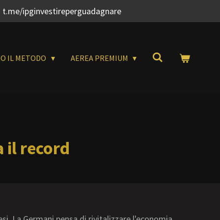
 t.me/ipginvestireperguadagnare
RO IL METODO
AEREA PREMIUM
 il record
esi. La Germani pensa di rivitalizzare l'economia