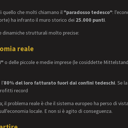
 di quello che molti chiamano il
"paradosso tedesco"
: l'eco
forte) ha infranto il muro storico dei
25.000 punti
.
re dinamiche strutturali molto precise:
nomia reale
i"
o delle piccole e medie imprese (le cosiddette Mittelstand
l'
80% del loro fatturato fuori dai confini tedeschi
. Se l
ofitti record
; il problema reale è che il sistema europeo ha perso di vis
sull'economia locale. E non si è agito di conseguenza.
artire