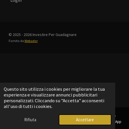
Login
© 2025 - 2026 Investire Per Guadagnare
Fornito da
Webador
Questo sito utilizza i cookies per migliorare la tua
esperienza e visualizzare annunci pubblicitari
personalizzati. Cliccando su "Accetta" acconsenti
all'uso di tutti i cookies.
Rifiuta
Accettare
Email
Telefono
Mappa
Telegram
WhatsApp