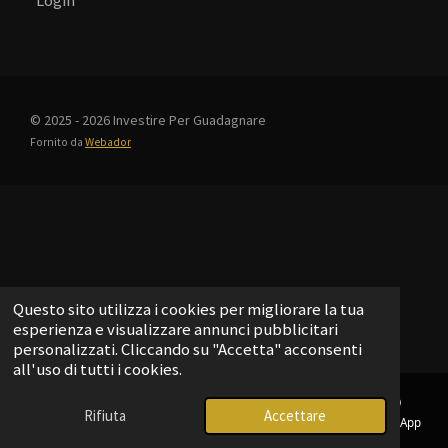
Login
© 2025 - 2026 Investire Per Guadagnare
Fornito da
Webador
Questo sito utilizza i cookies per migliorare la tua
esperienza e visualizzare annunci pubblicitari
personalizzati. Cliccando su "Accetta" acconsenti
all'uso di tutti i cookies.
Rifiuta
Accettare
Email
Telefono
Mappa
Telegram
WhatsApp