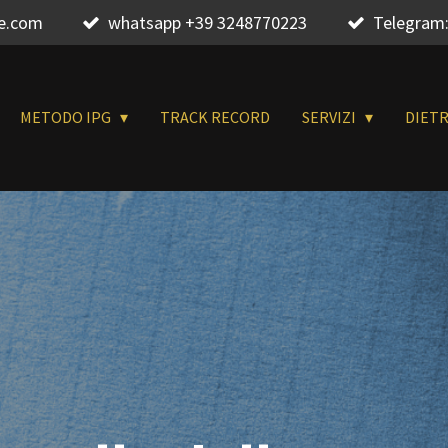
re.com
whatsapp +39 3248770223
Telegram:
METODO IPG
TRACK RECORD
SERVIZI
DIET