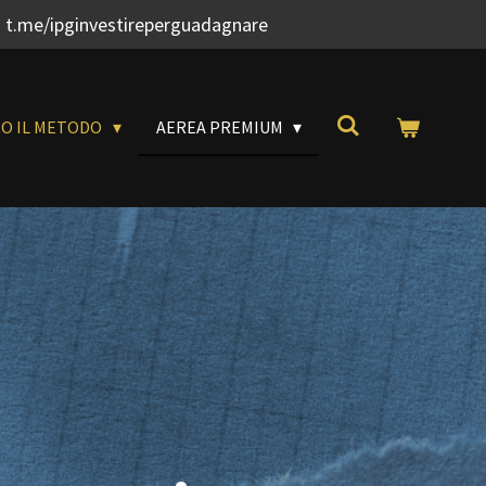
 t.me/ipginvestireperguadagnare
RO IL METODO
AEREA PREMIUM