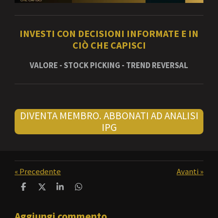
INVESTI CON DECISIONI INFORMATE E IN
CIÒ CHE CAPISCI
VALORE - STOCK PICKING - TREND REVERSAL
DIVENTA MEMBRO. ABBONATI AD ANALISI
IPG
«
Precedente
Avanti
»
C
C
C
C
o
o
o
o
n
n
n
n
Aggiungi commento
d
d
d
d