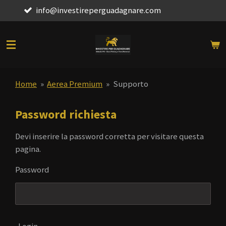
fo@investireperguadagnare.com
Vai
al
contenuto
principale
Home
»
Aerea Premium
»
Supporto
Password richiesta
Devi inserire la password corretta per visitare questa
pagina.
Password