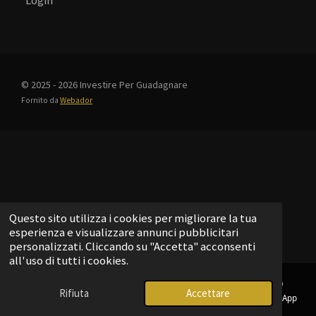
Login
© 2025 - 2026 Investire Per Guadagnare
Fornito da
Webador
Questo sito utilizza i cookies per migliorare la tua
esperienza e visualizzare annunci pubblicitari
personalizzati. Cliccando su "Accetta" acconsenti
all'uso di tutti i cookies.
Rifiuta
Accettare
Email
Telefono
Mappa
Telegram
WhatsApp