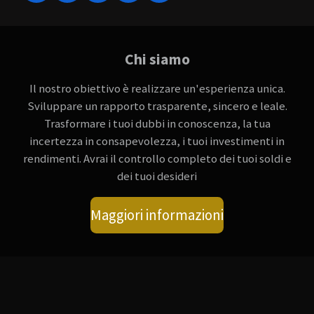
e
a
o
h
i
l
c
u
a
n
e
e
T
t
k
g
b
u
s
e
Chi siamo
r
o
b
A
d
a
o
e
p
I
Il nostro obiettivo è realizzare un'esperienza unica.
m
k
p
n
Sviluppare un rapporto
trasparente, sincero e leale.
Trasformare i tuoi dubbi in conoscenza, la tua
incertezza in consapevolezza, i tuoi investimenti in
rendimenti. Avrai il controllo completo dei tuoi soldi e
dei tuoi desideri
Maggiori informazioni