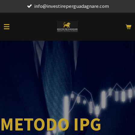
info@investireperguadagnare.com
Vai
al
contenuto
principale
METODO IPG