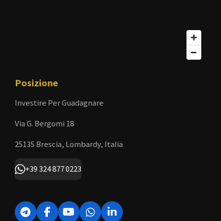
Posizione
Investire Per Guadagnare
Via G. Bergomi 18
25135 Brescia, Lombardy, Italia
+39 324 877 0223
T
F
Y
W
L