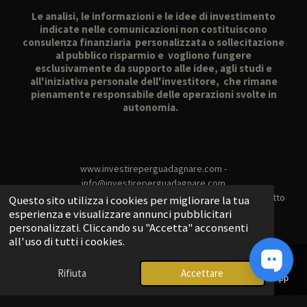
Le analisi, le informazioni e le idee di investimento
indicate nelle comunicazioni non costituiscono
consulenza finanziaria personalizzata o sollecitazione
al pubblico risparmio e vogliono fungere
esclusivamente da supporto alle idee, agli studi e
all'iniziativa personale dell'investitore, che rimane
pienamente responsabile delle operazioni svolte in
autonomia.
www.investireperguadagnare.com -
info@investireperguadagnare.com
per analisi:
mastropietro@investireperguadagnare.it
-
contatto
Questo sito utilizza i cookies per migliorare la tua
whatsapp
+39 324 877 022
esperienza e visualizzare annunci pubblicitari
personalizzati. Cliccando su "Accetta" acconsenti
Info Abbonamenti: info@investireperguadagnare.com
all'uso di tutti i cookies.
Investire Per Guadagnare - Nicola Argeo Mastropietro -
Rifiuta
Accettare
Email
Telefono
Mappa
Telegram
WhatsApp
Via G Bergomi 18 - 25135 Brescia