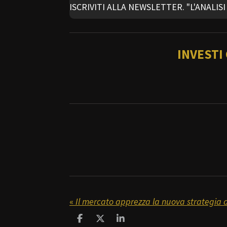
ISCRIVITI ALLA NEWSLETTER. "L'ANALI
INVESTI
«
Il mercato apprezza la nuova strategia 
C
C
C