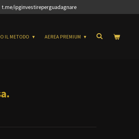
 t.me/ipginvestireperguadagnare
RO IL METODO
AEREA PREMIUM
sa.