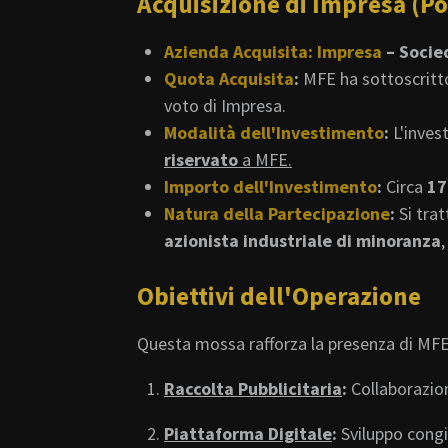
Acquisizione di Impresa (Po
Azienda Acquisita:
Impresa
– Socied
Quota Acquisita
:
MFE ha sottoscritto
voto di Impresa.
Modalità dell'Investimento
:
L'inves
riservato
a MFE.
Importo dell'Investimento
:
Circa
17
Natura della Partecipazione
:
Si trat
azionista industriale di minoranza
Obiettivi dell'Operazione
Questa mossa rafforza la presenza di MFE 
Raccolta Pubblicitaria
:
Collaborazion
Piattaforma Digitale
:
Sviluppo congiu