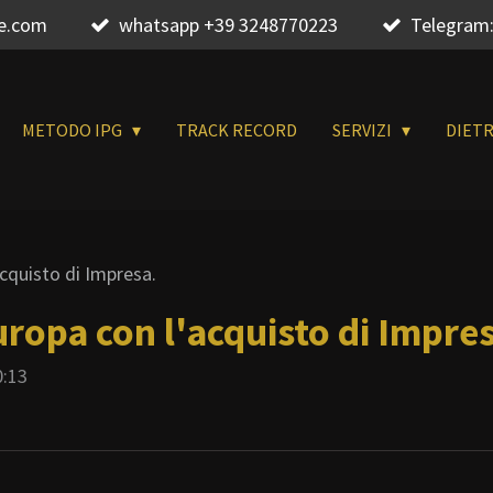
re.com
whatsapp +39 3248770223
Telegram:
METODO IPG
TRACK RECORD
SERVIZI
DIET
cquisto di Impresa.
ropa con l'acquisto di Impre
0:13