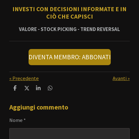
INVESTI CON DECISIONI INFORMATE E IN
CIÒ CHE CAPISCI
VALORE - STOCK PICKING - TREND REVERSAL
DIVENTA MEMBRO: ABBONATI
«
Precedente
Avanti
»
C
C
C
C
o
o
o
o
n
n
n
n
Aggiungi commento
d
d
d
d
i
i
i
i
v
v
v
v
Nome *
i
i
i
i
d
d
d
d
i
i
i
i