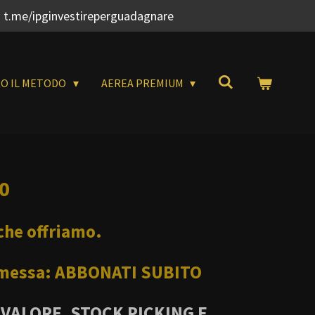
 t.me/ipginvestireperguadagnare
RO IL METODO
AEREA PREMIUM
0
 che offriamo
.
commessa: ABBONATI SUBITO
 VALORE, STOCK PICKING E