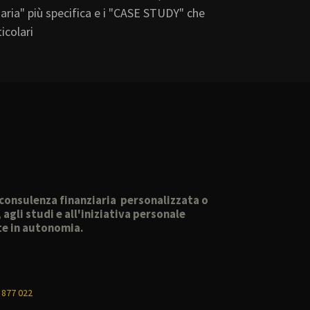
ia" più specifica e i "CASE STUDY" che
icolari
o consulenza finanziaria personalizzata o
gli studi e all'iniziativa personale
lte in autonomia.
 877 022