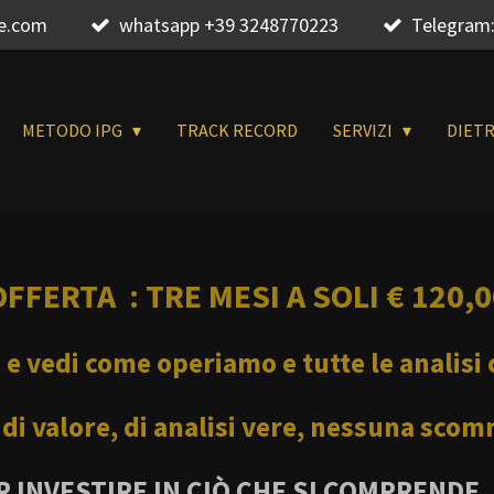
re.com
whatsapp +39 3248770223
Telegram:
METODO IPG
TRACK RECORD
SERVIZI
DIET
OFFERTA : TRE MESI A SOLI € 120,0
 e vedi come operiamo e tutte le analisi
, di valore, di analisi vere, nessuna s
 INVESTIRE IN CIÒ CHE SI COMPRENDE.