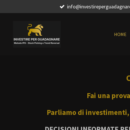
info@investireperguadagna
Vai
al
contenuto
principale
HOME
Fai una prova
Parliamo di investimenti
DECISIONI INFORMATE PER