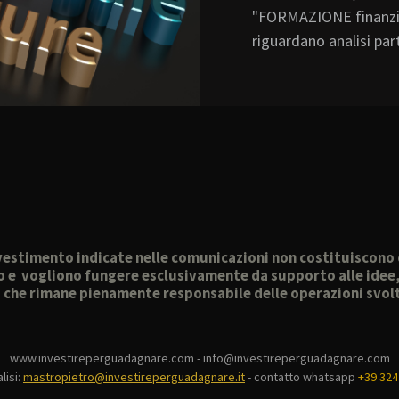
"FORMAZIONE finanziar
riguardano analisi part
 investimento indicate nelle comunicazioni non costituiscon
o e vogliono fungere esclusivamente da supporto alle idee, a
, che rimane pienamente responsabile delle operazioni svo
www.investireperguadagnare.com - info@investireperguadagnare.com
lisi:
mastropietro@investireperguadagnare.it
-
contatto whatsapp
+39 324