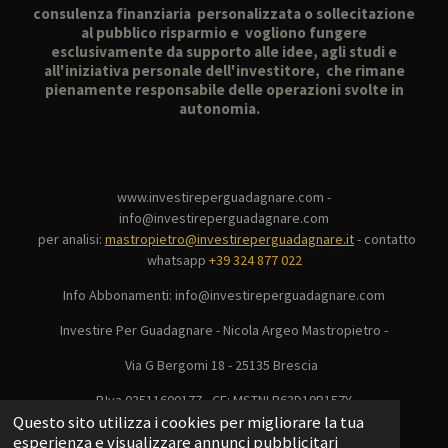
consulenza finanziaria personalizzata o sollecitazione
al pubblico risparmio e vogliono fungere
esclusivamente da supporto alle idee, agli studi e
all'iniziativa personale dell'investitore, che rimane
pienamente responsabile delle operazioni svolte in
autonomia.
www.investireperguadagnare.com -
info@investireperguadagnare.com
per analisi:
mastropietro@investireperguadagnare.it
-
contatto
whatsapp
+39 324 877 022
Info Abbonamenti: info@investireperguadagnare.com
Investire Per Guadagnare - Nicola Argeo Mastropietro -
Via G Bergomi 18 - 25135 Brescia
P.Iva 03511600177 - CF: MSTNLR63D19B157Y
Questo sito utilizza i cookies per migliorare la tua
© 2025 - 2026 Investire Per Guadagnare
esperienza e visualizzare annunci pubblicitari
Fornito da
Webador