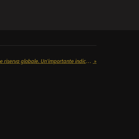
L'oro supera l'Euro come riserva globale. Un'importante indicazione
»