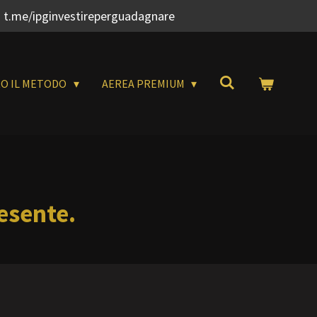
 t.me/ipginvestireperguadagnare
RO IL METODO
AEREA PREMIUM
esente.