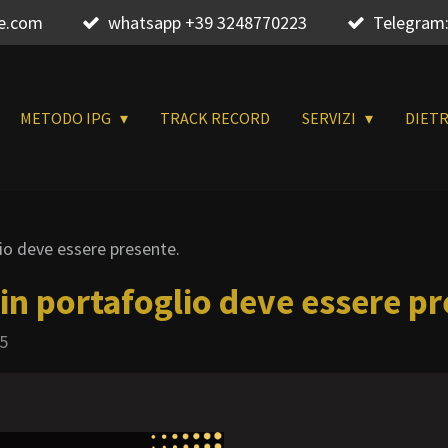
re.com
whatsapp +39 3248770223
Telegram:
METODO IPG
TRACK RECORD
SERVIZI
DIET
io deve essere presente.
in portafoglio deve essere pr
35