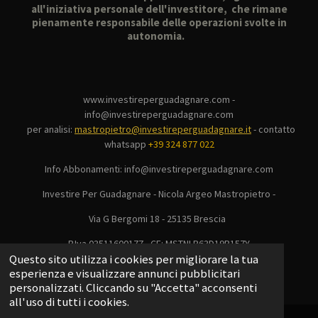
all'iniziativa personale dell'investitore, che rimane
pienamente responsabile delle operazioni svolte in
autonomia.
www.investireperguadagnare.com -
info@investireperguadagnare.com
per analisi:
mastropietro@investireperguadagnare.it
-
contatto
whatsapp
+39 324 877 022
Info Abbonamenti: info@investireperguadagnare.com
Investire Per Guadagnare - Nicola Argeo Mastropietro -
Via G Bergomi 18 - 25135 Brescia
P.Iva 03511600177 - CF: MSTNLR63D19B157Y
© 2025 - 2026 Investire Per Guadagnare
Questo sito utilizza i cookies per migliorare la tua
esperienza e visualizzare annunci pubblicitari
Fornito da
Webador
personalizzati. Cliccando su "Accetta" acconsenti
all'uso di tutti i cookies.