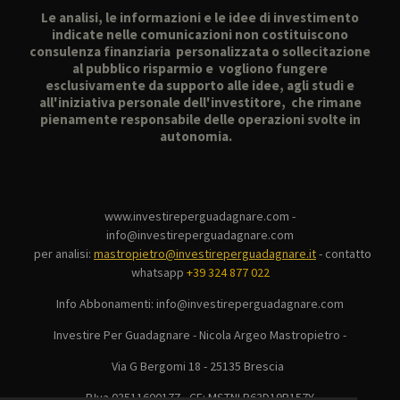
Le analisi, le informazioni e le idee di investimento
indicate nelle comunicazioni non costituiscono
consulenza finanziaria personalizzata o sollecitazione
al pubblico risparmio e vogliono fungere
esclusivamente da supporto alle idee, agli studi e
all'iniziativa personale dell'investitore, che rimane
pienamente responsabile delle operazioni svolte in
autonomia.
www.investireperguadagnare.com -
info@investireperguadagnare.com
per analisi:
mastropietro@investireperguadagnare.it
-
contatto
whatsapp
+39 324 877 022
Info Abbonamenti: info@investireperguadagnare.com
Investire Per Guadagnare - Nicola Argeo Mastropietro -
Via G Bergomi 18 - 25135 Brescia
P.Iva 03511600177 - CF: MSTNLR63D19B157Y