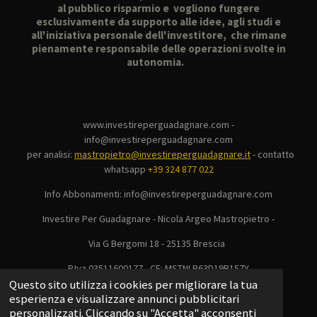
al pubblico risparmio e vogliono fungere
esclusivamente da supporto alle idee, agli studi e
all'iniziativa personale dell'investitore, che rimane
pienamente responsabile delle operazioni svolte in
autonomia.
www.investireperguadagnare.com -
info@investireperguadagnare.com
per analisi:
mastropietro@investireperguadagnare.it
-
contatto
whatsapp
+39 324 877 022
Info Abbonamenti: info@investireperguadagnare.com
Investire Per Guadagnare - Nicola Argeo Mastropietro -
Via G Bergomi 18 - 25135 Brescia
P.Iva 03511600177 - CF: MSTNLR63D19B157Y
© 2025 - 2026 Investire Per Guadagnare
Questo sito utilizza i cookies per migliorare la tua
esperienza e visualizzare annunci pubblicitari
Fornito da
Webador
personalizzati. Cliccando su "Accetta" acconsenti