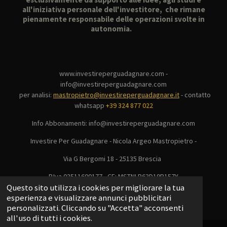
all'iniziativa personale dell'investitore, che rimane
pienamente responsabile delle operazioni svolte in
autonomia.
www.investireperguadagnare.com -
info@investireperguadagnare.com
per analisi:
mastropietro@investireperguadagnare.it
-
contatto
whatsapp
+39 324 877 022
Info Abbonamenti: info@investireperguadagnare.com
Investire Per Guadagnare - Nicola Argeo Mastropietro -
Via G Bergomi 18 - 25135 Brescia
P.Iva 03511600177 - CF: MSTNLR63D19B157Y
Questo sito utilizza i cookies per migliorare la tua
© 2025 - 2026 Investire Per Guadagnare
esperienza e visualizzare annunci pubblicitari
Fornito da
Webador
personalizzati. Cliccando su "Accetta" acconsenti
all'uso di tutti i cookies.