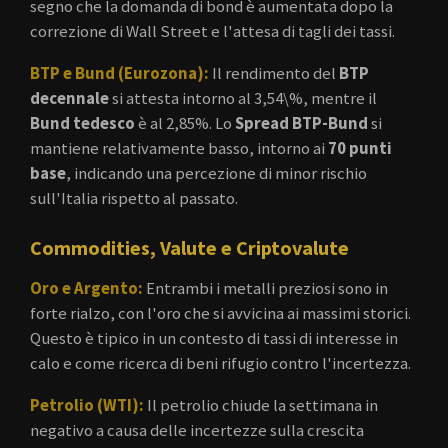
segno che la domanda di bond è aumentata dopo la
correzione di Wall Street e l'attesa di tagli dei tassi.
BTP e Bund (Eurozona):
Il rendimento del
BTP
decennale
si attesta intorno al
3,54\%
, mentre il
Bund tedesco
è al
2,85%
. Lo
Spread BTP-Bund
si
mantiene relativamente basso, intorno ai
70 punti
base
, indicando una percezione di minor rischio
sull'Italia rispetto al passato.
Commodities, Valute e Criptovalute
Oro e Argento:
Entrambi i metalli preziosi sono in
forte rialzo, con l'oro che si avvicina ai massimi storici.
Questo è tipico in un contesto di tassi di interesse in
calo e come ricerca di beni rifugio contro l'incertezza.
Petrolio (WTI):
Il petrolio chiude la settimana in
negativo a causa delle incertezze sulla crescita