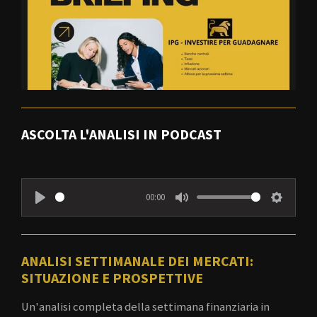
ASCOLTA L'ANALISI IN PODCAST
00:00
P
M
S
l
u
e
a
t
t
ANALISI SETTIMANALE DEI MERCATI:
y
e
t
SITUAZIONE E PROSPETTIVE
i
Un'analisi completa della settimana finanziaria in
n