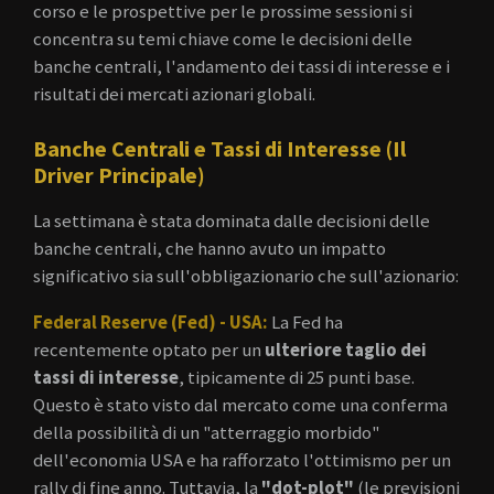
corso e le prospettive per le prossime sessioni si
g
concentra su temi chiave come le decisioni delle
s
banche centrali, l'andamento dei tassi di interesse e i
risultati dei mercati azionari globali.
Banche Centrali e Tassi di Interesse (Il
Driver Principale)
La settimana è stata dominata dalle decisioni delle
banche centrali, che hanno avuto un impatto
significativo sia sull'obbligazionario che sull'azionario:
Federal Reserve (Fed) - USA:
La Fed ha
recentemente optato per un
ulteriore taglio dei
tassi di interesse
, tipicamente di 25 punti base.
Questo è stato visto dal mercato come una conferma
della possibilità di un "atterraggio morbido"
dell'economia USA e ha rafforzato l'ottimismo per un
rally di fine anno. Tuttavia, la
"dot-plot"
(le previsioni