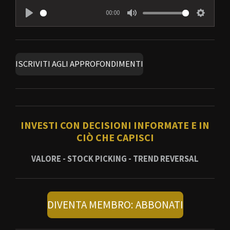
00:00
P
M
S
l
u
e
a
t
t
ISCRIVITI AGLI APPROFONDIMENTI
y
e
t
i
n
g
INVESTI CON DECISIONI INFORMATE E IN
s
CIÒ CHE CAPISCI
VALORE - STOCK PICKING - TREND REVERSAL
DIVENTA MEMBRO: ABBONATI