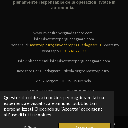
pienamente responsabile delle operazioni svolte in
autonomia.
www.investireperguadagnare.com -
info@investireperguadagnare.com
per analisi:
mastropietro@investireperguadagnare.it
-
contatto
whatsapp
+39 324 877 022
Info Abbonamenti: info@investireperguadagnare.com
Investire Per Guadagnare - Nicola Argeo Mastropietro -
Via G Bergomi 18 - 25135 Brescia
P.Iva 03511600177 - CF: MSTNLR63D19B157Y
© 2025 - 2026 Investire Per Guadagnare
Questo sito utilizza i cookies per migliorare la tua
esperienza e visualizzare annunci pubblicitari
Fornito da
Webador
personalizzati. Cliccando su "Accetta" acconsenti
all'uso di tutti i cookies.
Rifiuta
Accettare