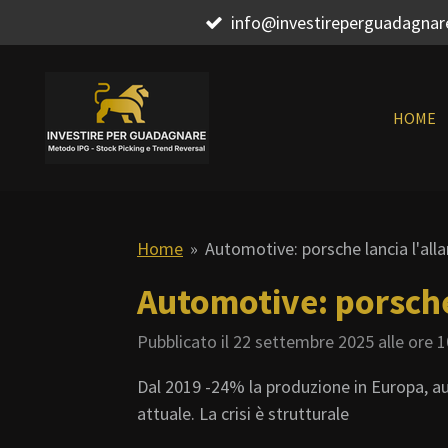
info@investireperguadagna
Vai
al
contenuto
principale
HOME
Home
»
Automotive: porsche lancia l'alla
Automotive: porsche 
Pubblicato il 22 settembre 2025 alle ore 1
Dal 2019 -24% la produzione in Europa, a
attuale. La crisi è strutturale