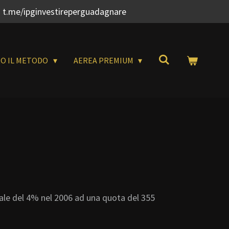
 t.me/ipginvestireperguadagnare
RO IL METODO
AEREA PREMIUM
ale del 4% nel 2006 ad una quota del 355