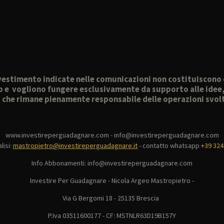
 investimento indicate nelle comunicazioni non costituiscon
o e vogliono fungere esclusivamente da supporto alle idee, a
, che rimane pienamente responsabile delle operazioni svo
www.investireperguadagnare.com - info@investireperguadagnare.com
lisi:
mastropietro@investireperguadagnare.it
-
contatto whatsapp
+39 324
Info Abbonamenti: info@investireperguadagnare.com
Investire Per Guadagnare - Nicola Argeo Mastropietro -
Via G Bergomi 18 - 25135 Brescia
P.Iva 03511600177 - CF: MSTNLR63D19B157Y