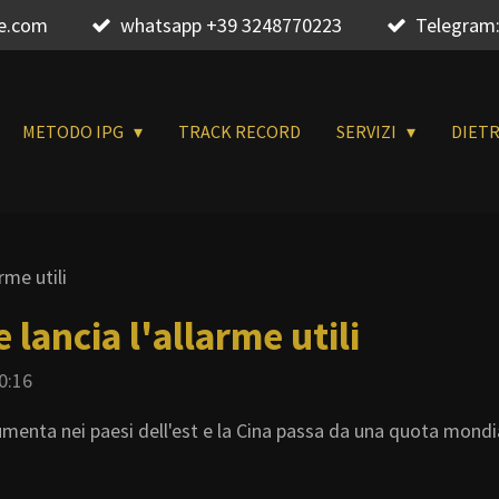
re.com
whatsapp +39 3248770223
Telegram:
METODO IPG
TRACK RECORD
SERVIZI
DIET
rme utili
lancia l'allarme utili
0:16
umenta nei paesi dell'est e la Cina passa da una quota mondi