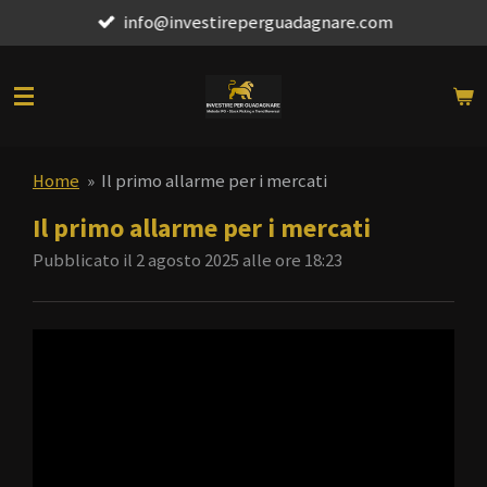
info@investireperguadagnare.com
Vai
al
contenuto
principale
Home
»
Il primo allarme per i mercati
Il primo allarme per i mercati
Pubblicato il 2 agosto 2025 alle ore 18:23