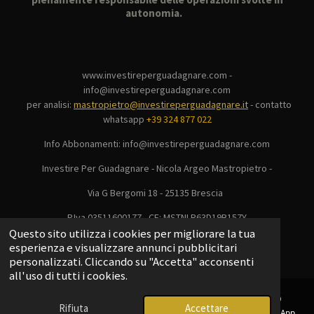
autonomia.
www.investireperguadagnare.com -
info@investireperguadagnare.com
per analisi:
mastropietro@investireperguadagnare.it
-
contatto
whatsapp
+39 324 877 022
Info Abbonamenti: info@investireperguadagnare.com
Investire Per Guadagnare - Nicola Argeo Mastropietro -
Via G Bergomi 18 - 25135 Brescia
P.Iva 03511600177 - CF: MSTNLR63D19B157Y
© 2025 - 2026 Investire Per Guadagnare
Questo sito utilizza i cookies per migliorare la tua
esperienza e visualizzare annunci pubblicitari
Fornito da
Webador
personalizzati. Cliccando su "Accetta" acconsenti
all'uso di tutti i cookies.
Rifiuta
Accettare
Email
Telefono
Mappa
Telegram
WhatsApp