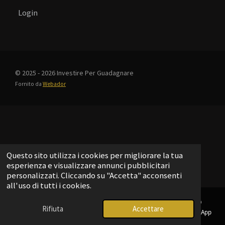
Login
© 2025 - 2026 Investire Per Guadagnare
Fornito da
Webador
Questo sito utilizza i cookies per migliorare la tua
esperienza e visualizzare annunci pubblicitari
personalizzati. Cliccando su "Accetta" acconsenti
all'uso di tutti i cookies.
Rifiuta
Accettare
Email
Telefono
Mappa
Telegram
WhatsApp